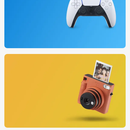
0
00
00
00
Days
Hr
Min
Sc
Comprar Ahora
Nuevo doble sentido
Para PlayStation 5
Ver Más