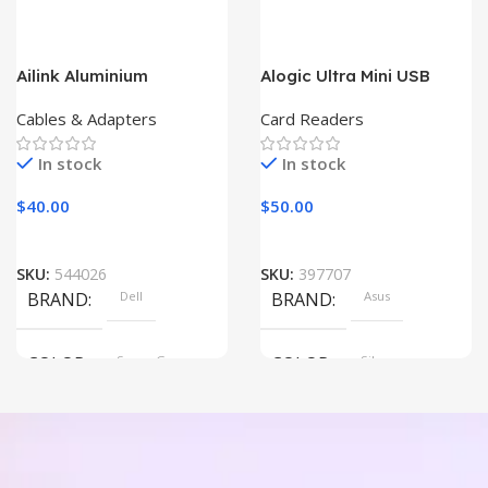
Ailink Aluminium
Alogic Ultra Mini USB
Connector
Cables & Adapters
Card Readers
In stock
In stock
$
40.00
$
50.00
SKU:
544026
SKU:
397707
BRAND
Dell
BRAND
Asus
COLOR
Space Gray
COLOR
Silver