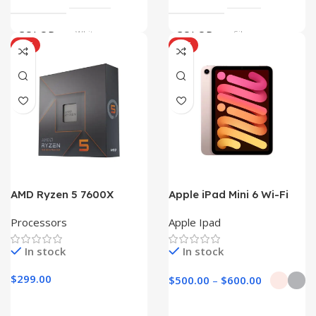
COLOR
White
COLOR
Silver
HOT
HOT
SIZE
360x208x425 mm
AMD Ryzen 5 7600X
Apple iPad Mini 6 Wi-Fi
Processors
Apple Ipad
In stock
In stock
$
299.00
$
500.00
–
$
600.00