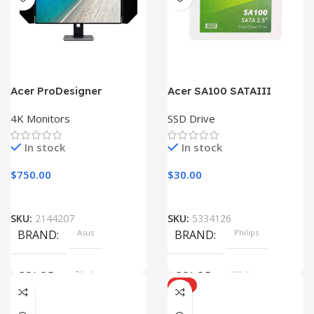
Acer ProDesigner
Acer SA100 SATAIII
PE320QK
4K Monitors
SSD Drive
In stock
In stock
$
750.00
$
30.00
SKU:
2144207
SKU:
5334126
BRAND
Asus
BRAND
Philips
COLOR
Black
COLOR
White
HOT