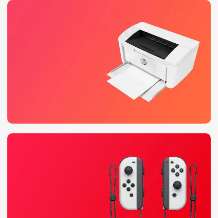
Xiaomi MI 11
Descuento hasta 30%
Ver Más
HP Laser Jet
Impresora personal
Ver Más