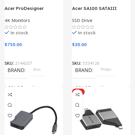
Acer ProDesigner
Acer SA100 SATAIII
PE320QK
4K Monitors
SSD Drive
In stock
In stock
$
750.00
$
30.00
SKU:
2144207
SKU:
5334126
BRAND
Asus
BRAND
Philips
COLOR
Black
COLOR
White
HOT
SIZE
360x208x425 mm