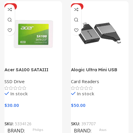
HOT
HOT
Acer SA100 SATAIII
Alogic Ultra Mini USB
SSD Drive
Card Readers
In stock
In stock
$
30.00
$
50.00
SKU:
5334126
SKU:
397707
BRAND
Philips
BRAND
Asus