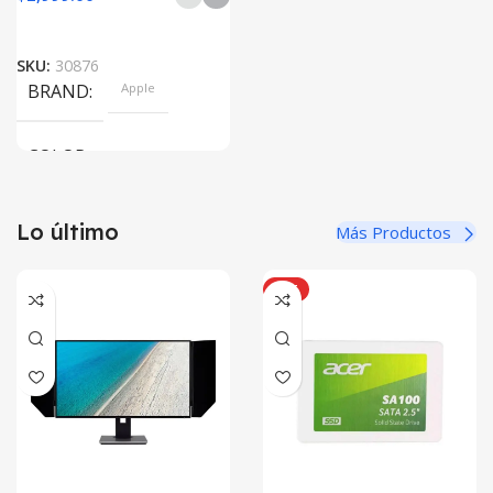
SKU:
30876
BRAND
Apple
COLOR
Silver, Space Gray
Lo último
Más Productos
SIZE
HOT
155×312.6x221x2 mm