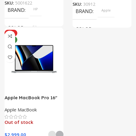
SKU:
5001622
SKU:
30912
BRAND
HP
BRAND
Apple
COLOR
Silver
COLOR
HOT
NEW
Pink, Space Gray
SIZE
SIZE
247.6×178.5×6.1 mm
247.6×178.5×6.1 mm
Apple MacBook Pro 16″
M1 Pro
Apple MacBook
Out of stock
$
2,999.00