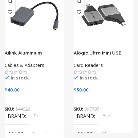
SIZE
360x208x425 mm
Ailink Aluminium
Alogic Ultra Mini USB
Connector
Cables & Adapters
Card Readers
In stock
In stock
$
40.00
$
50.00
SKU:
544026
SKU:
397707
BRAND
Dell
BRAND
Asus
COLOR
Space Gray
COLOR
Silver